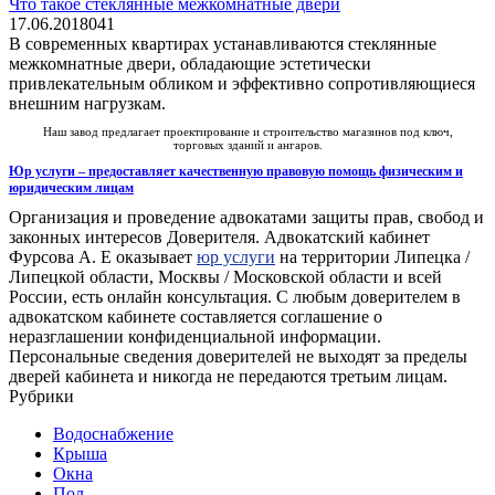
Что такое стеклянные межкомнатные двери
17.06.2018
0
41
В современных квартирах устанавливаются стеклянные
межкомнатные двери, обладающие эстетически
привлекательным обликом и эффективно сопротивляющиеся
внешним нагрузкам.
Наш завод предлагает проектирование и
строительство магазинов под ключ
,
торговых зданий и ангаров.
Юр услуги – предоставляет качественную правовую помощь физическим и
юридическим лицам
Организация и проведение адвокатами защиты прав, свобод и
законных интересов Доверителя. Адвокатский кабинет
Фурсова А. Е оказывает
юр услуги
на территории Липецка /
Липецкой области, Москвы / Московской области и всей
России, есть онлайн консультация. С любым доверителем в
адвокатском кабинете составляется соглашение о
неразглашении конфиденциальной информации.
Персональные сведения доверителей не выходят за пределы
дверей кабинета и никогда не передаются третьим лицам.
Рубрики
Водоснабжение
Крыша
Окна
Пол