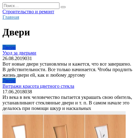
Перейти
Search
к
for:
Строительство и ремонт
содержанию
Главная
Двери
Двери
Уход за дверьми
26.08.2019
0
31
Вот новые двери установлены и кажется, что все завершено.
В действительности. Все только начинается. Чтобы продлить
жизнь двери ей, как и любому другому
Двери
Витражи красота цветного стекла
17.06.2018
0
38
Из века в век человечество пытается украшать свою обитель,
устанавливают стеклянные двери и т. п. В самом начале это
делалось при помощи шкур и наскальных