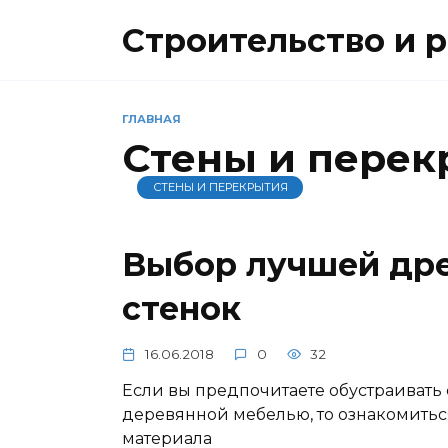
Перейти
Строительство и 
к
содержанию
ГЛАВНАЯ
Стены и перек
СТЕНЫ И ПЕРЕКРЫТИЯ
Выбор лучшей дре
стенок
16.06.2018
0
32
Если вы предпочитаете обустраивать
деревянной мебелью, то ознакомить
материала