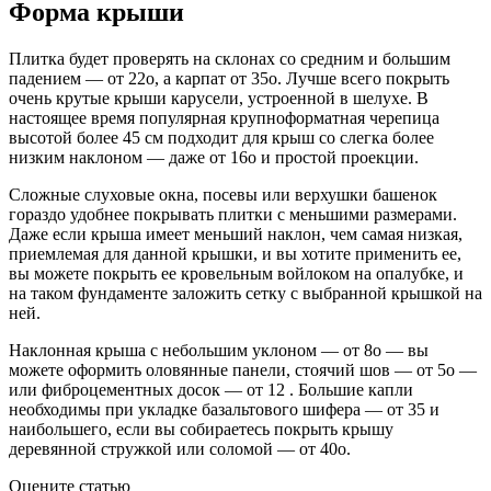
Форма крыши
Плитка будет проверять на склонах со средним и большим
падением — от 22o, а карпат от 35o. Лучше всего покрыть
очень крутые крыши карусели, устроенной в шелухе. В
настоящее время популярная крупноформатная черепица
высотой более 45 см подходит для крыш со слегка более
низким наклоном — даже от 16o и простой проекции.
Сложные слуховые окна, посевы или верхушки башенок
гораздо удобнее покрывать плитки с меньшими размерами.
Даже если крыша имеет меньший наклон, чем самая низкая,
приемлемая для данной крышки, и вы хотите применить ее,
вы можете покрыть ее кровельным войлоком на опалубке, и
на таком фундаменте заложить сетку с выбранной крышкой на
ней.
Наклонная крыша с небольшим уклоном — от 8o — вы
можете оформить оловянные панели, стоячий шов — от 5o —
или фиброцементных досок — от 12 . Большие капли
необходимы при укладке базальтового шифера — от 35 и
наибольшего, если вы собираетесь покрыть крышу
деревянной стружкой или соломой — от 40o.
Оцените статью