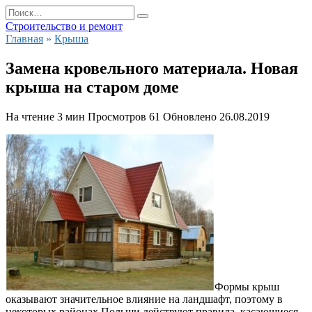
Перейти
Search
к
for:
Строительство и ремонт
содержанию
Главная
»
Крыша
Замена кровельного материала. Новая
крыша на старом доме
На чтение
3 мин
Просмотров
61
Обновлено
26.08.2019
Формы крыш
оказывают значительное влияние на ландшафт, поэтому в
некоторых районах Польши действуют правила, касающиеся