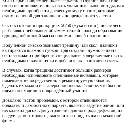
Если паркет повреждён более серьёзно и глубина щели или
скола не позволяет использовать указанные выше методы, вам
необходимо приобрести древесную муку и гипс, которые
станут основой для заполнения повреждённого участка.
Состав готовят в пропорциях 50/50 (мука и гипс), после чего
разбавляют небольшим объёмом тёплой воды до образования
однородной липкой массы напоминающей пластилин.
Полученной смесью забивают трещину или скол, излишки
вытираются влажной губкой. Для создания нужного цвета
состава можно приобрести специальные колеровочные пасты
необходимого вам оттенка и добавить их в гипсовую смесь.
В случаях, когда трещины достигают больших размеров,
необходимо использовать специальные вкладыши, которые
помещают непосредственно в ремонтируемую область.
Сделать их можно из фанеры или щепы. Главное, что бы они
идеально входили в повреждённый участок.
Довольно частой проблемой, с которой сталкиваются
обладатели ламинатного паркета, является вздутие одной, или
нескольких досок. Для устранения данного рода дефектов, их
следует демонтировать, высушить и придать им изначальной
формы.