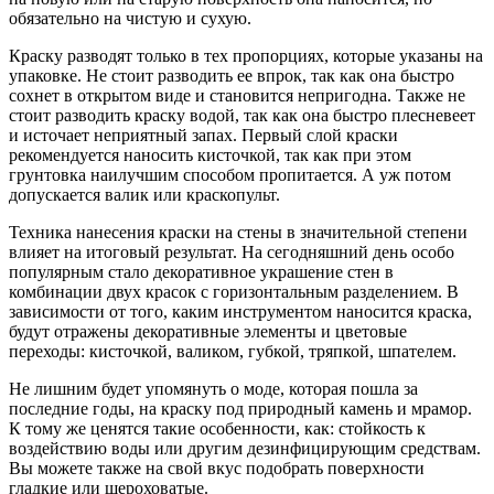
обязательно на чистую и сухую.
Краску разводят только в тех пропорциях, которые указаны на
упаковке. Не стоит разводить ее впрок, так как она быстро
сохнет в открытом виде и становится непригодна. Также не
стоит разводить краску водой, так как она быстро плесневеет
и источает неприятный запах. Первый слой краски
рекомендуется наносить кисточкой, так как при этом
грунтовка наилучшим способом пропитается. А уж потом
допускается валик или краскопульт.
Техника нанесения краски на стены в значительной степени
влияет на итоговый результат. На сегодняшний день особо
популярным стало декоративное украшение стен в
комбинации двух красок с горизонтальным разделением. В
зависимости от того, каким инструментом наносится краска,
будут отражены декоративные элементы и цветовые
переходы: кисточкой, валиком, губкой, тряпкой, шпателем.
Не лишним будет упомянуть о моде, которая пошла за
последние годы, на краску под природный камень и мрамор.
К тому же ценятся такие особенности, как: стойкость к
воздействию воды или другим дезинфицирующим средствам.
Вы можете также на свой вкус подобрать поверхности
гладкие или шероховатые.