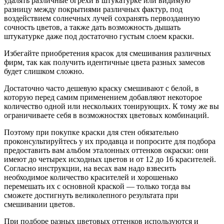
удалять различные огрехи в штукатурке или видимую
разницу между покрытиями различных фактур, под
воздействием солнечных лучей сохранять первозданную
сочность цветов, а также дать возможность дышать
штукатурке даже под достаточно густым слоем краски.
Избегайте приобретения красок для смешивания различных
фирм, так как получить идентичные цвета разных замесов
будет слишком сложно.
Достаточно часто дешевую краску смешивают с белой, в
которую перед самим применением добавляют некоторое
количество одной или нескольких тонирующих. К тому же вы
ограничиваете себя в возможностях цветовых комбинаций.
Поэтому при покупке краски для стен обязательно
проконсультируйтесь у их продавца и попросите для подбора
предоставить вам альбом эталонных оттенков окраски: они
имеют до четырех исходных цветов и от 12 до 16 красителей.
Согласно инструкции, на весах вам надо взвесить
необходимое количество красителей и хорошенько
перемешать их с основной краской — только тогда вы
сможете достигнуть великолепного результата при
смешивании цветов.
При подборе разных цветовых оттенков используются и