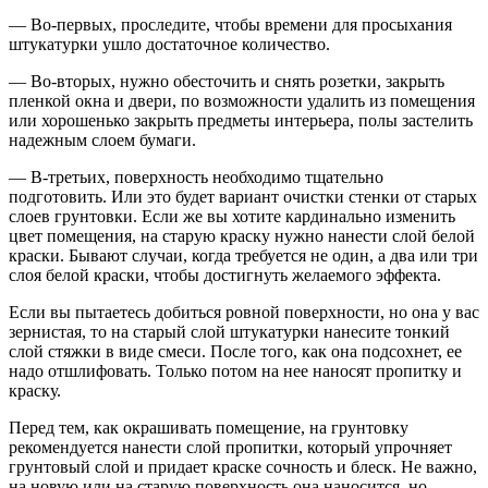
— Во-первых, проследите, чтобы времени для просыхания
штукатурки ушло достаточное количество.
— Во-вторых, нужно обесточить и снять розетки, закрыть
пленкой окна и двери, по возможности удалить из помещения
или хорошенько закрыть предметы интерьера, полы застелить
надежным слоем бумаги.
— В-третьих, поверхность необходимо тщательно
подготовить. Или это будет вариант очистки стенки от старых
слоев грунтовки. Если же вы хотите кардинально изменить
цвет помещения, на старую краску нужно нанести слой белой
краски. Бывают случаи, когда требуется не один, а два или три
слоя белой краски, чтобы достигнуть желаемого эффекта.
Если вы пытаетесь добиться ровной поверхности, но она у вас
зернистая, то на старый слой штукатурки нанесите тонкий
слой стяжки в виде смеси. После того, как она подсохнет, ее
надо отшлифовать. Только потом на нее наносят пропитку и
краску.
Перед тем, как окрашивать помещение, на грунтовку
рекомендуется нанести слой пропитки, который упрочняет
грунтовый слой и придает краске сочность и блеск. Не важно,
на новую или на старую поверхность она наносится, но