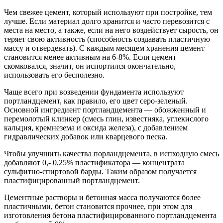
Чем свежее цемент, который используют при постройке, тем
лучше. Если материал долго хранится и часто перевозится с
места на место, а также, если на него воздействует сырость, он
теряет свою активность (способность создавать пластичную
массу и отвердевать). С каждым месяцем хранения цемент
становится менее активным на 6-8%. Если цемент
скомковался, значит, он испортился окончательно,
использовать его бесполезно.
Чаще всего при возведении фундамента используют
портландцемент, как правило, его цвет серо-зеленый.
Основной ингредиент портландцемента — обожженный и
перемолотый клинкер (смесь глин, известняка, углекислого
кальция, кремнезема и оксида железа), с добавлением
гидравлических добавок или кварцевого песка.
Чтобы улучшить качества порландцемента, в испходную смесь
добавляют 0,- 0,25% пластификатора — концентрата
сульфитно-спиртовой барды. Таким образом получается
пластифицированный портландцемент.
Цементные растворы и бетонная масса получаются более
пластичными, бетон становится прочнее, при этом для
изготовления бетона пластифицированного портландцемента