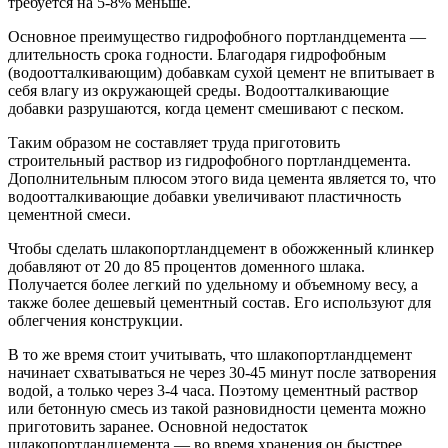
требуется на 5-8% меньше.
Основное преимущество гидрофобного портландцемента —
длительность срока годности. Благодаря гидрофобным
(водоотталкивающим) добавкам сухой цемент не впитывает в
себя влагу из окружающей среды. Водоотталкивающие
добавки разрушаются, когда цемент смешивают с песком.
Таким образом не составляет труда приготовить
строительный раствор из гидрофобного портландцемента.
Дополнительным плюсом этого вида цемента является то, что
водоотталкивающие добавки увеличивают пластичность
цементной смеси.
Чтобы сделать шлакопортландцемент в обожженный клинкер
добавляют от 20 до 85 процентов доменного шлака.
Получается более легкий по удельному и объемному весу, а
также более дешевый цементный состав. Его используют для
облегчения конструкции.
В то же время стоит учитывать, что шлакопортландцемент
начинает схватываться не через 30-45 минут после затворения
водой, а только через 3-4 часа. Поэтому цементный раствор
или бетонную смесь из такой разновидности цемента можно
приготовить заранее. Основной недостаток
шлакопортландцемента — во время хранения он быстрее