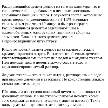
Расширяющийся цемент делают из того же клинкера, что и
глиноземистый, но добавляют в него высокоосновные
алюминаты кальция и гипса. Получается состав, который во
время твердения увеличивается на 1-1,5%, начинает
схватываться уже через 10 минут и быстро твердеет.
Расширяющимся цементом заделывают швы в
железнобетонных конструкциях, зданиях из сборных
элементов. Также из этого цемента делают
гидроизоляционную штукатурку.
Кислотоупорный цемент делают из кварцевого песка и
кремнефтористого натрия. В отличие от обычных цементов,
кислотоупорный смешивают не с водой а с жидким стеклом.
При помощи такого цемента можно создать водо- и
керасинонепроницаемый раствор.
Жидкое стекло — это силикат натрия, растворенный в воде
при высоком давлении в автоклаве. По консистенции жидкое
стекло похоже на сироп.
Шлаковый и известково-шлаковый цементы производят из
доменных шлаков. В известково-шлаковом цементе кроме
того содержится известь-пушонка (гашеная известь). Такие
виды цемента — дешевая замена, которую можно