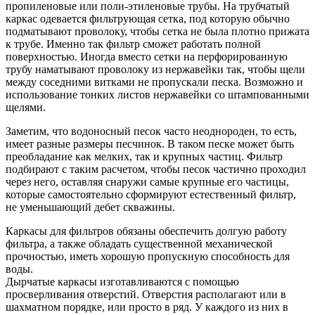
пропиленовые или поли-этиленовые трубы. На трубчатый
каркас одевается фильтрующая сетка, под которую обычно
подматывают проволоку, чтобы сетка не была плотно прижата
к трубе. Именно так фильтр сможет работать полной
поверхностью. Иногда вместо сетки на перфорированную
трубу наматывают проволоку из нержавейки так, чтобы щели
между соседними витками не пропускали песка. Возможно и
использование тонких листов нержавейки со штампованными
щелями.
Заметим, что водоносный песок часто неоднороден, то есть,
имеет разные размеры песчинок. В таком песке может быть
преобладание как мелких, так и крупных частиц. Фильтр
подбирают с таким расчетом, чтобы песок частично проходил
через него, оставляя снаружи самые крупные его частицы,
которые самостоятельно сформируют естественный фильтр,
не уменьшающий дебет скважины.
Каркасы для фильтров обязаны обеспечить долгую работу
фильтра, а также обладать существенной механической
прочностью, иметь хорошую пропускную способность для
воды.
Дырчатые каркасы изготавливаются с помощью
просверливания отверстий. Отверстия располагают или в
шахматном порядке, или просто в ряд. У каждого из них в